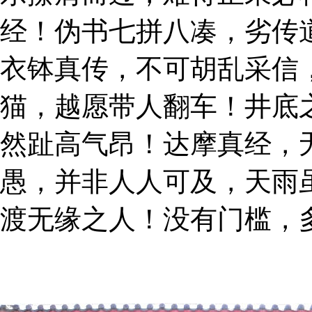
经！伪书七拼八凑，劣传
衣钵真传，不可胡乱采信
猫，越愿带人翻车！井底
然趾高气昂！达摩真经，
愚，并非人人可及，天雨
渡无缘之人！没有门槛，