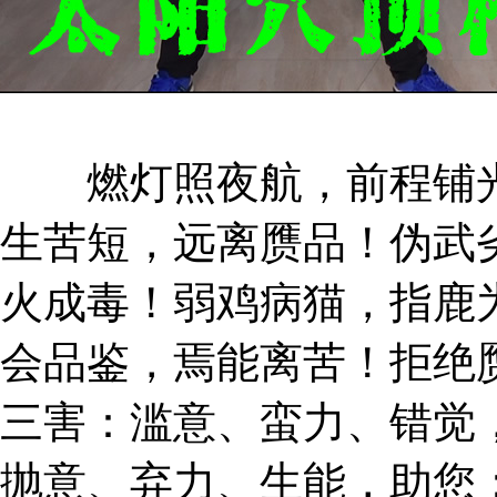
燃灯照夜航，前程铺光
生苦短，远离赝品！伪武
火成毒！弱鸡病猫，指鹿
会品鉴，焉能离苦！拒绝
三害：滥意、蛮力、错觉
抛意、弃力、生能，助您