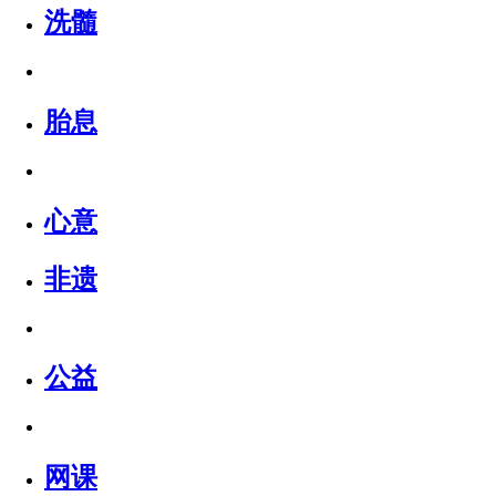
洗髓
胎息
心意
非遗
公益
网课